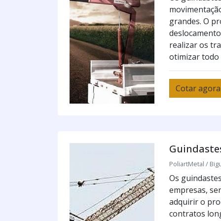
movimentação 
grandes. O pro
deslocamento 
realizar os t
otimizar todo 
Cotar agora
Guindaste
PoliartMetal / Big
Os guindastes
empresas, sen
adquirir o pr
contratos lon