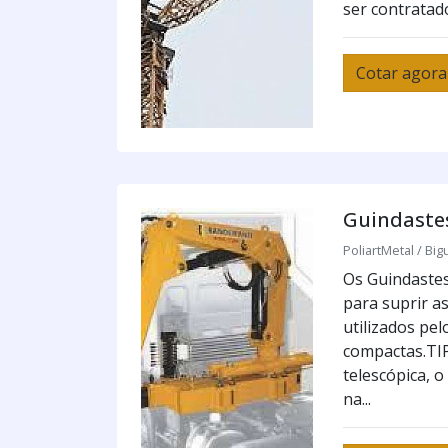
ser contratado
Cotar agora
Guindastes
PoliartMetal / Big
Os Guindastes
para suprir a
utilizados pe
compactas.TI
telescópica, o
na...