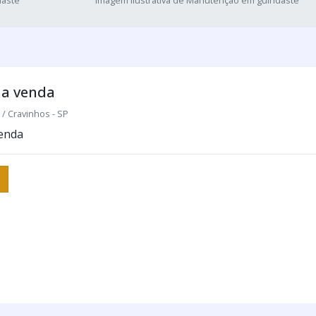
daste
Imagem ilustrativa de Manutenção em guindaste
 a venda
 Cravinhos - SP
venda