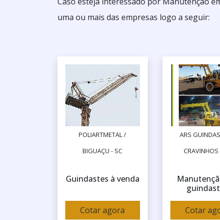
Caso esteja interessado por Manutenção em
uma ou mais das empresas logo a seguir:
POLIARTMETAL /
ARS GUINDAS
BIGUAÇU - SC
CRAVINHOS 
Guindastes à venda
Manutençã
guindas
Cotar agora
Cotar ag