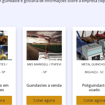
 guindaste e gostaria de informações sobre a empresa cli
TES /
MKS MARKSELL / ITAPEVI
METAL GUINCHO
- SP
- SP
BIGUAÇU - SC
o em
Guindastes a venda
Poliguindast
tes
usado
ora
Cotar agora
Cotar agora