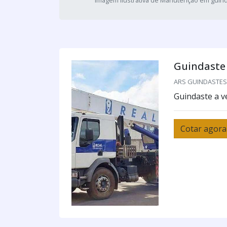
Imagem ilustrativa de Manutenção em guin
Guindaste
ARS GUINDASTES /
Guindaste a 
Cotar agora