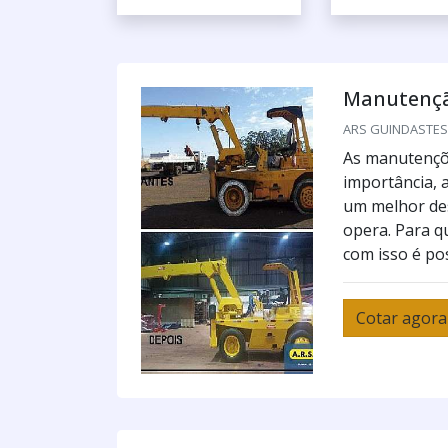
Manutençã
ARS GUINDASTES /
As manutençõ
importância, 
um melhor de
opera. Para qu
com isso é pos
Cotar agora