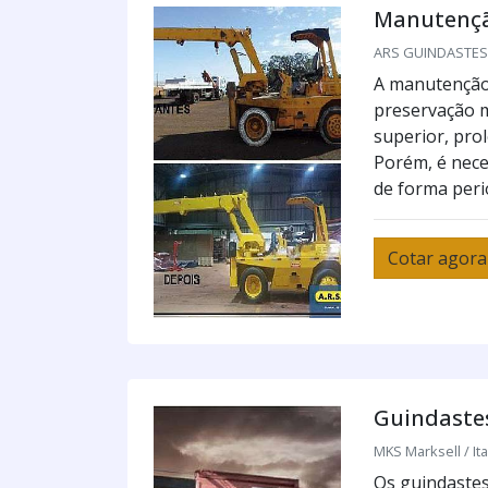
Manutençã
ARS GUINDASTES /
A manutenção 
preservação 
superior, pro
Porém, é neces
de forma perió
Cotar agora
Guindaste
MKS Marksell / Ita
Os guindastes