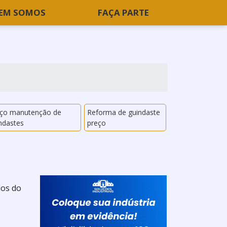
EM SOMOS
FAÇA PARTE
eço manutenção de
Reforma de guindaste
ndastes
preço
dos do