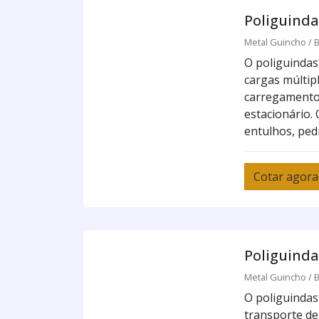
Poliguind
Metal Guincho / B
O poliguindast
cargas múltip
carregamento
estacionário. 
entulhos, pedr
Cotar agora
Poliguinda
Metal Guincho / B
O poliguindast
transporte de