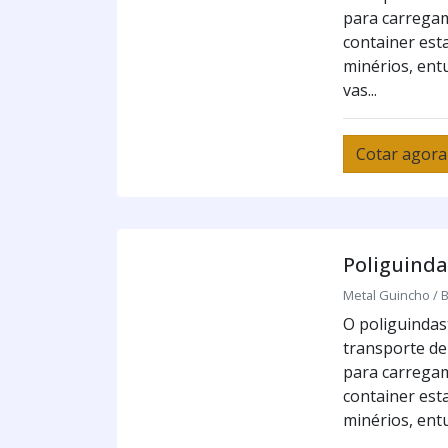
para carrega
container esta
minérios, entu
vas...
Cotar agora
Poliguinda
Metal Guincho / B
O poliguindast
transporte de
para carrega
container esta
minérios, entu