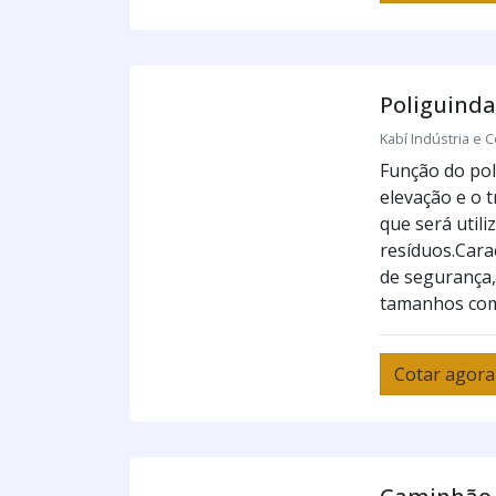
Poliguinda
Kabí Indústria e C
Função do pol
elevação e o 
que será utili
resíduos.Cara
de segurança
tamanhos com 
Cotar agora