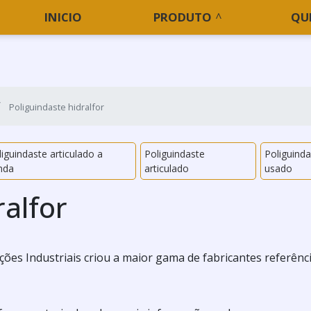
INICIO
PRODUTO
QU
Poliguindaste hidralfor
iguindaste articulado a
Poliguindaste
Poliguind
nda
articulado
usado
ralfor
es Industriais criou a maior gama de fabricantes referênc