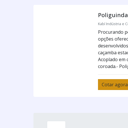
Poliguinda
Kabí Indústria e C
Procurando po
opções oferec
desenvolvidos
caçamba estaci
Acoplado em c
coroada.- Poli
Cotar agora