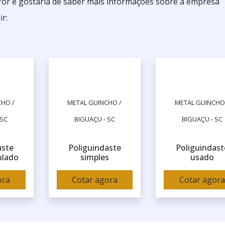
lfor e gostaria de saber mais informações sobre a empresa
r:
HO /
METAL GUINCHO /
METAL GUINCHO
 SC
BIGUAÇU - SC
BIGUAÇU - SC
aste
Poliguindaste
Poliguindast
ulado
simples
usado
ora
Cotar agora
Cotar agora