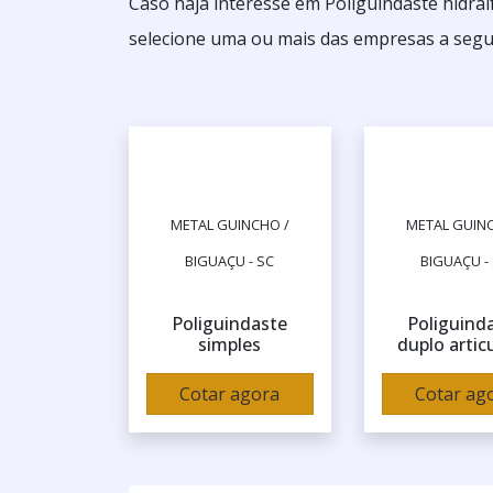
Caso haja interesse em Poliguindaste hidra
selecione uma ou mais das empresas a segui
METAL GUINCHO /
METAL GUINC
BIGUAÇU - SC
BIGUAÇU -
Poliguindaste
Poliguind
simples
duplo artic
Cotar agora
Cotar ag