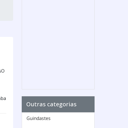
sO
mba
Outras categorias
Guindastes