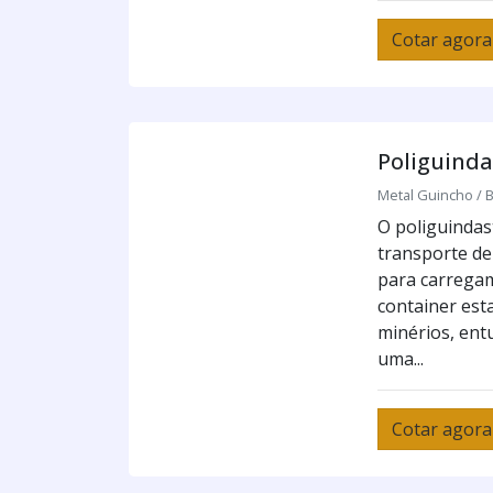
Cotar agora
Poliguinda
Metal Guincho / B
O poliguindast
transporte de
para carrega
container esta
minérios, entu
uma...
Cotar agora