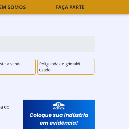
EM SOMOS
FAÇA PARTE
aste a venda
Poliguindaste grimaldi
usado
ia do