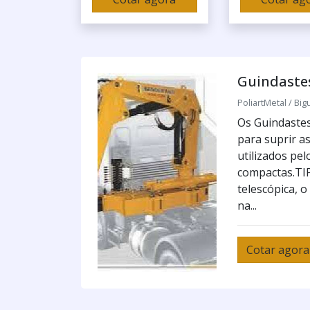
Guindastes
PoliartMetal / Big
Os Guindastes
para suprir a
utilizados pe
compactas.TI
telescópica, o
na...
Cotar agora