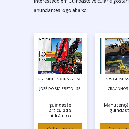
Interessado em Guindaste veicular e gostar
anunciantes logo abaixo:
RS EMPILHADEIRAS / SÃO
ARS GUINDAS
JOSÉ DO RIO PRETO - SP
CRAVINHOS 
guindaste
Manutençã
articulado
guindas
hidráulico
Cotar agora
Cotar ag