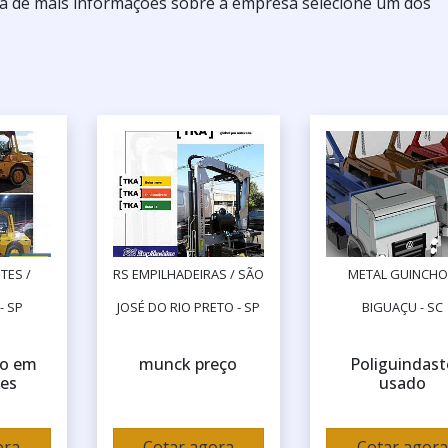
ia de mais informações sobre a empresa selecione um dos
TES /
RS EMPILHADEIRAS / SÃO
METAL GUINCHO
- SP
JOSÉ DO RIO PRETO - SP
BIGUAÇU - SC
o em
munck preço
Poliguindast
tes
usado
ora
Cotar agora
Cotar agora