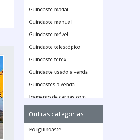
Guindaste madal
Guindaste manual
Guindaste móvel
Guindaste telescópico
Guindaste terex
Guindaste usado a venda
Guindastes à venda
Içamento de cargas com
guindaste
Outras categorias
Maior guindaste do mundo
Munck guindaste
Poliguindaste