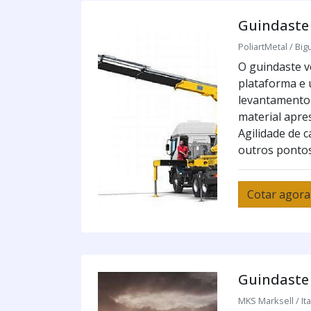
Guindaste 
PoliartMetal / Big
O guindaste v
plataforma e 
levantamento 
material apre
Agilidade de 
outros pontos
Cotar agora
Guindaste 
MKS Marksell / Ita