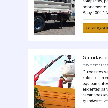
compactas, p
acionamento h
Baby 1000 é fác
Cotar agora
Guindastes
MKS Marksell / Ita
Guindastes Ve
robusto em e
equipamentos
eficientes pa
caminhões lev
guindastes vei