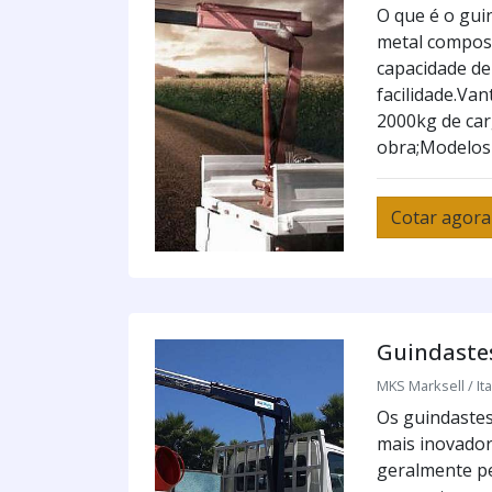
O que é o gui
metal compost
capacidade de
facilidade.Va
2000kg de car
obra;Modelos 
Cotar agora
Guindastes
MKS Marksell / Ita
Os guindastes
mais inovador
geralmente pe