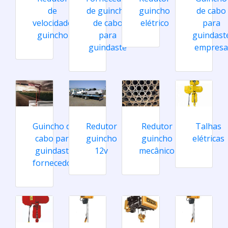
de
de guincho
guincho
de cabo
velocidade
de cabo
elétrico
para
guincho
para
guindast
guindaste
empresa
Guincho de
Redutor
Redutor
Talhas
cabo para
guincho
guincho
elétricas
guindaste
12v
mecânico
fornecedor