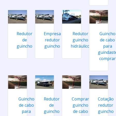
Redutor
Empresa
Redutor
Guincho
de
redutor
guincho
de cabo
guincho
guincho
hidráulico
para
guindast
comprar
Guincho
Redutor
Comprar
Cotação
de cabo
de
guincho
redutor
para
guincho
de cabo
guincho