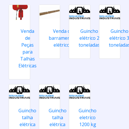
Venda
Venda de
Guincho
Guincho
de
barramentos
elétrico 2
elétrico 
Peças
elétricos
toneladas
tonelada
para
Talhas
Elétricas
Guincho
Guincho
Guincho
talha
talha
eletrico
elétrica
elétrica
1200 kg