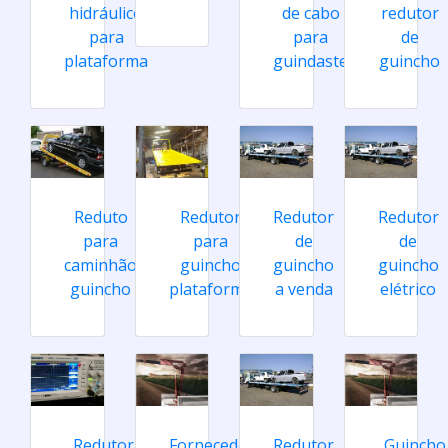
hidráulico
de cabo
redutor
para
para
de
plataforma
guindaste
guincho
Reduto
Redutor
Redutor
Redutor
para
para
de
de
caminhão
guincho
guincho
guincho
guincho
plataforma
a venda
elétrico
Redutor
Fornecedor
Redutor
Guincho