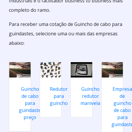
Industriais é o facilitador business to business mais
completo do ramo.
Para receber uma cotação de Guincho de cabo para
guindastes, selecione uma ou mais das empresas
abaixo:
Guincho
Redutor
Guincho
Empresa
de cabo
para
redutor
de
para
guincho
manivela
guincho
guindaste
de cabo
preço
para
guindast