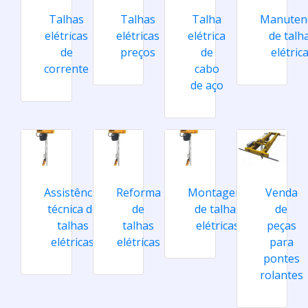
Talhas
Talhas
Talha
Manuten
elétricas
elétricas
elétrica
de talh
de
preços
de
elétric
corrente
cabo
de aço
Assistência
Reforma
Montagens
Venda
técnica de
de
de talhas
de
talhas
talhas
elétricas
peças
elétricas
elétricas
para
pontes
rolantes