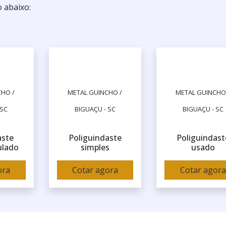
 abaixo:
HO /
METAL GUINCHO /
METAL GUINCHO
 SC
BIGUAÇU - SC
BIGUAÇU - SC
aste
Poliguindaste
Poliguindast
ulado
simples
usado
ora
Cotar agora
Cotar agora