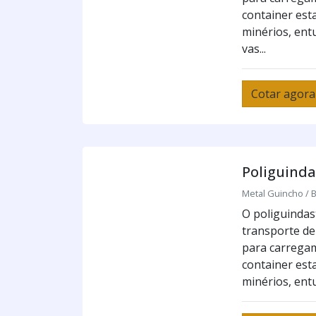
container esta
minérios, entu
vas...
Cotar agora
Poliguinda
Metal Guincho / B
O poliguindast
transporte de
para carrega
container esta
minérios, entu