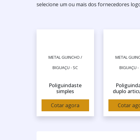
selecione um ou mais dos fornecedores logo
METAL GUINCHO /
METAL GUINC
BIGUAÇU - SC
BIGUAÇU -
Poliguindaste
Poliguind
simples
duplo artic
Cotar agora
Cotar ag