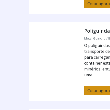
Cotar agora
Poliguinda
Metal Guincho / B
O poliguindast
transporte de
para carrega
container esta
minérios, entu
uma...
Cotar agora