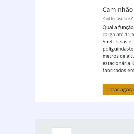
Caminhão p
Kabí Indústria e C
Qual a função
carga até 11 
5m3 cheias e
poliguindaste 
metros de alt
estacionária 
fabricados em d
Cotar agora