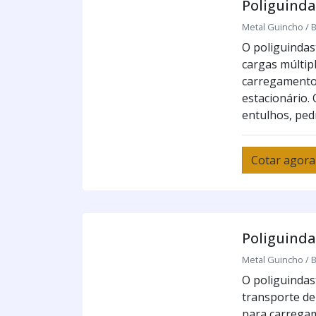
Poliguind
Metal Guincho / B
O poliguindast
cargas múltip
carregamento
estacionário. 
entulhos, pedr
Cotar agora
Poliguinda
Metal Guincho / B
O poliguindast
transporte de
para carrega