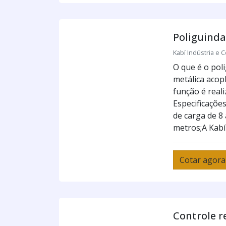
Poliguinda
Kabí Indústria e C
O que é o pol
metálica acop
função é real
Especificaçõe
de carga de 8 
metros;A Kabí 
Cotar agora
Controle r