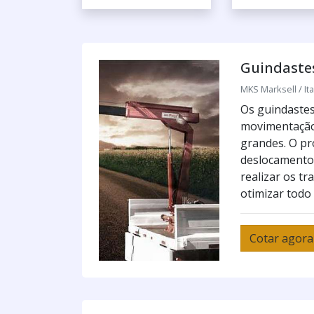
Guindaste
MKS Marksell / Ita
Os guindastes
movimentação 
grandes. O pro
deslocamento 
realizar os t
otimizar todo 
Cotar agora