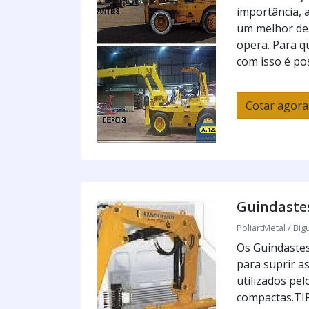
importância, 
um melhor de
opera. Para qu
com isso é pos
Cotar agora
Guindastes
PoliartMetal / Big
Os Guindastes
para suprir a
utilizados pe
compactas.TI