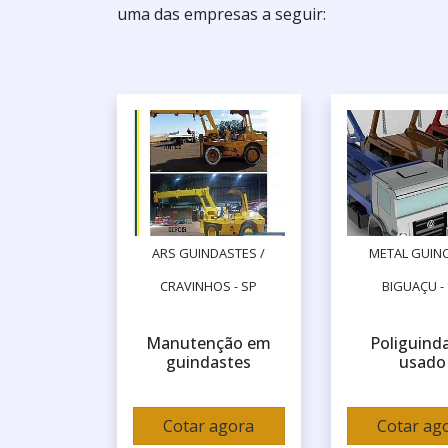
uma das empresas a seguir:
ARS GUINDASTES /
METAL GUINC
CRAVINHOS - SP
BIGUAÇU -
Manutenção em
Poliguind
guindastes
usado
Cotar agora
Cotar ag