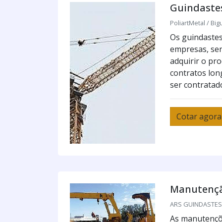
Guindaste
PoliartMetal / Big
Os guindastes
empresas, sen
adquirir o pr
contratos lon
ser contratado
Cotar agora
Manutençã
ARS GUINDASTES /
As manutençõ