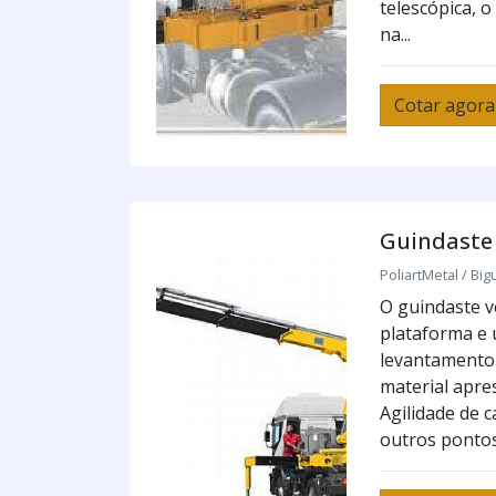
telescópica, o
na...
Cotar agora
Guindaste 
PoliartMetal / Big
O guindaste v
plataforma e 
levantamento 
material apre
Agilidade de 
outros pontos