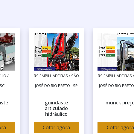
HO /
RS EMPILHADEIRAS / SÃO
RS EMPILHADEIRAS 
 SC
JOSÉ DO RIO PRETO - SP
JOSÉ DO RIO PRETO 
aste
guindaste
munck preç
articulado
hidráulico
ora
Cotar agora
Cotar agora