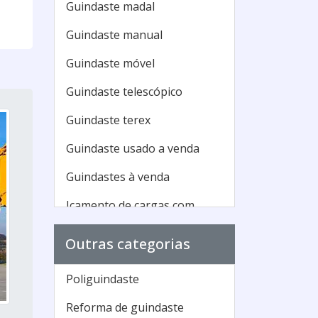
Guindaste madal
Guindaste manual
Guindaste móvel
Guindaste telescópico
Guindaste terex
Guindaste usado a venda
Guindastes à venda
Içamento de cargas com
guindaste
Outras categorias
Maior guindaste do mundo
Munck guindaste
Poliguindaste
Tipos de guindaste
Reforma de guindaste