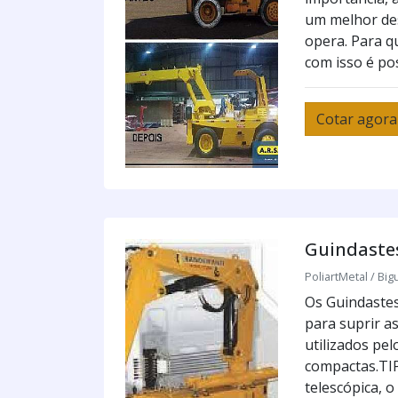
um melhor de
opera. Para qu
com isso é pos
Cotar agora
Guindastes
PoliartMetal / Big
Os Guindastes
para suprir a
utilizados pe
compactas.TI
telescópica, o