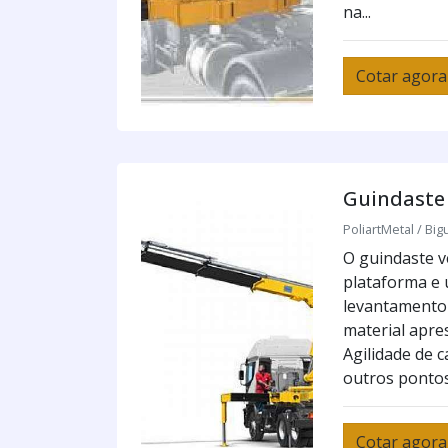
na...
Cotar agora
Guindaste 
PoliartMetal / Big
O guindaste v
plataforma e 
levantamento 
material apre
Agilidade de 
outros pontos
Cotar agora