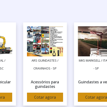
AL /
ARS GUINDASTES /
MKS MARKSELL / IT
 SC
CRAVINHOS - SP
- SP
icular
Acessórios para
Guindastes a v
guindastes
ora
Cotar agora
Cotar agora