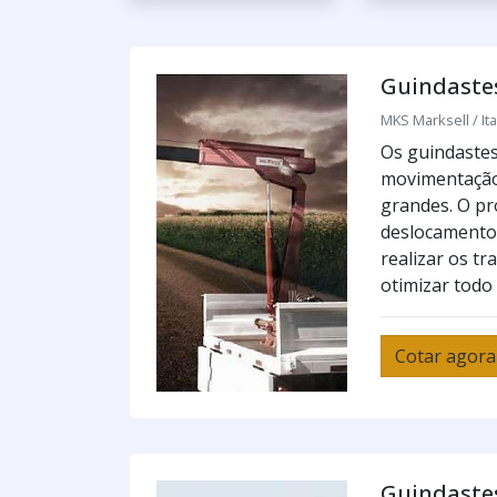
Guindaste
MKS Marksell / Ita
Os guindastes
movimentação 
grandes. O pro
deslocamento 
realizar os t
otimizar todo 
Cotar agora
Guindaste