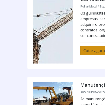
PoliartMetal / Big
Os guindastes
empresas, sen
adquirir o pr
contratos lon
ser contratado
Cotar agora
Manutençã
ARS GUINDASTES /
As manutençõ
importância, 