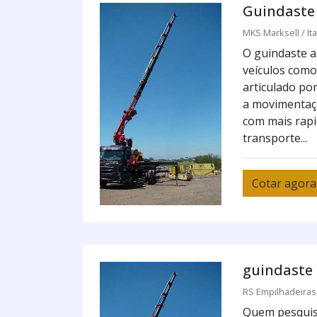
Guindaste 
MKS Marksell / Ita
O guindaste a
veículos como
articulado po
a movimentaçã
com mais rapi
transporte...
Cotar agora
guindaste 
RS Empilhadeiras 
Quem pesquisa