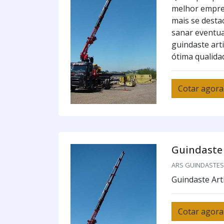
melhor empre
mais se desta
sanar eventua
guindaste art
ótima qualidad
Cotar agora
Guindaste 
ARS GUINDASTES /
Guindaste Art
Cotar agora