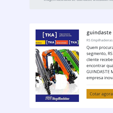
guindaste
RS Empilhadeiras 
Quem procurar
segmento, RS 
cliente receb
encontrar qu
GUINDASTE M
empresa inova
Cotar agora