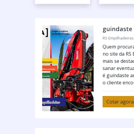
guindaste 
RS Empilhadeiras 
Quem procura 
no site da RS
mais se desta
sanar eventua
é guindaste ar
o cliente enco
Cotar agora