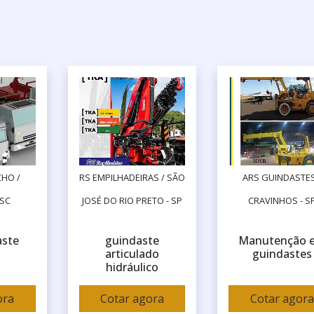
HO /
RS EMPILHADEIRAS / SÃO
ARS GUINDASTES
 SC
JOSÉ DO RIO PRETO - SP
CRAVINHOS - S
aste
guindaste
Manutenção 
articulado
guindastes
hidráulico
ora
Cotar agora
Cotar agora