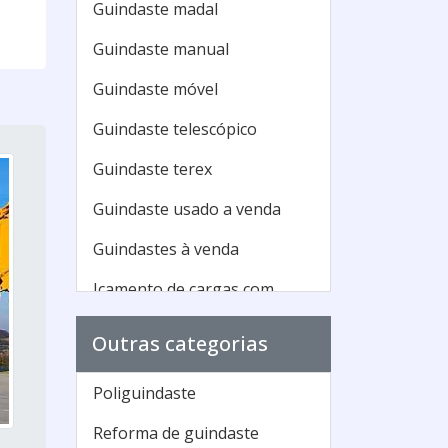
Guindaste madal
Guindaste manual
Guindaste móvel
Guindaste telescópico
Guindaste terex
Guindaste usado a venda
Guindastes à venda
Içamento de cargas com
guindaste
Outras categorias
Maior guindaste do mundo
Munck guindaste
Poliguindaste
Tipos de guindaste
Reforma de guindaste