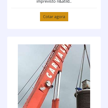
imprevisto n&atild...
Cotar agora