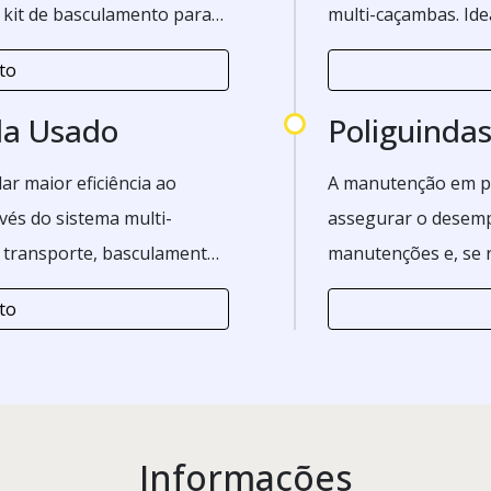
o kit de basculamento para
multi-caçambas. Ide
ura.
basculamento e des
to
da Usado
Poliguindas
ar maior eficiência ao
A manutenção em po
vés do sistema multi-
assegurar o desemp
 transporte, basculamento
manutenções e, se r
cionário. O material é
cliente. O reparo é
to
te de minérios, entulhos,
manutenção, oferec
vantagens.
 necessidade de aplicação
Informações