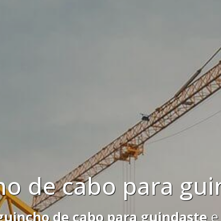
reforma de guindast
forma de guindaste
e faça uma cot