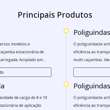
Principais Produtos
Poliguindas
ersos modelos e
O poliguindaste art
caçamba estacionária de
eficiência ao transp
³ carregada. Acoplado em
multi-caçambas. Ide
berta de 3m³ de carga
basculamento e des
to
da
Poliguindas
cidade de carga de 8 e 10
O poliguindaste art
acionária de aplicação
eficiência ao transp