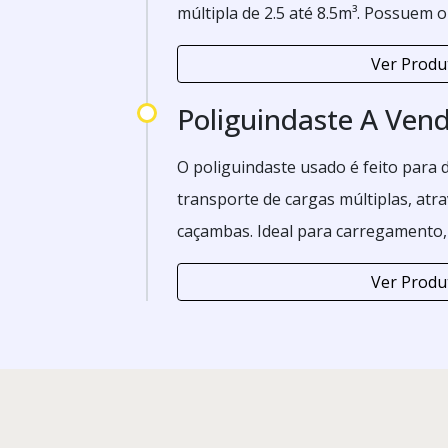
múltipla de 2.5 até 8.5m³. Possuem 
despejar/bascular de 3 até 5m de alt
Ver Produ
Poliguindaste A Ven
O poliguindaste usado é feito para d
transporte de cargas múltiplas, atra
caçambas. Ideal para carregamento,
e descarregamento de container esta
Ver Produ
próprio para utilização no transpor
pedras, areia, lixos industriais e urbanos, líquidos e uma vasta
gama de produtos. Tudo conforme a
do cliente.