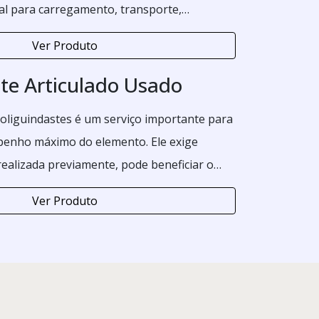
al para carregamento, transporte,
carregamento de container estacionário.
Ver Produto
te Articulado Usado
liguindastes é um serviço importante para
enho máximo do elemento. Ele exige
ealizada previamente, pode beneficiar o
 prestado por uma empresa especializada na
Ver Produto
endo ao equipamento e ao cliente diversas